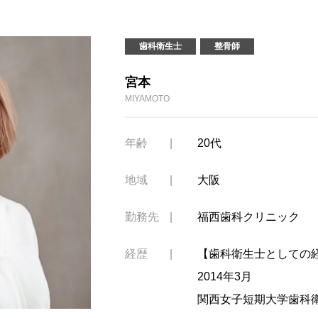
歯科衛生士
整骨師
宮本
MIYAMOTO
年齢
20代
地域
大阪
勤務先
福西歯科クリニック
経歴
【歯科衛生士としての
2014年3月
関西女子短期大学歯科