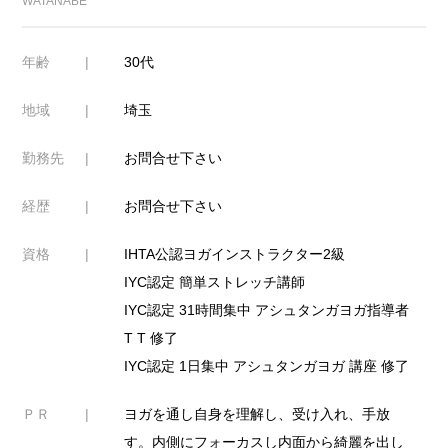
WATANABE
年齢
30代
地域
埼玉
勤務先
お問合せ下さい
経歴
お問合せ下さい
資格
IHTA公認ヨガインストラクター2級
IYC認定 簡単ストレッチ講師
IYC認定 31時間集中 アシュタンガヨガ指導者
T T 修了
IYC認定 1日集中 アシュタンガヨガ 講座 修了
ＰＲ
ヨガを通し自身を理解し、受け入れ、手放
す。内側にフォーカスし内面から綺麗を出し